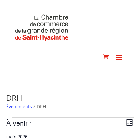
DRH
Évènements
DRH
Évènements
Navig
Navi
À venir
Liste
de
par
Sélectionnez
vue
consu
Évè
mars 2026
une