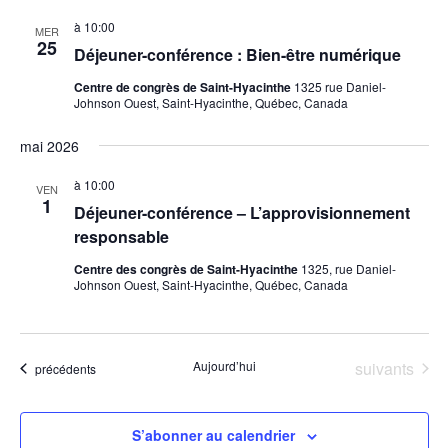
date.
à
10:00
MER
25
Déjeuner-conférence : Bien-être numérique
Centre de congrès de Saint-Hyacinthe
1325 rue Daniel-
Johnson Ouest, Saint-Hyacinthe, Québec, Canada
mai 2026
à
10:00
VEN
1
Déjeuner-conférence – L’approvisionnement
responsable
Centre des congrès de Saint-Hyacinthe
1325, rue Daniel-
Johnson Ouest, Saint-Hyacinthe, Québec, Canada
Évènements
Aujourd’hui
suivants
Évènements
précédents
S’abonner au calendrier