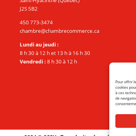
Saint-Hyacinthe (Québec)
J2S 5B2
450 773-3474
chambre@chambrecommerce.ca
Lundi au jeudi :
8 h 30 à 12 h et 13 h à 16 h 30
Vendredi :
8 h 30 à 12 h
Pour offrir 
cookies pour
à ces techn
de navigatio
consentement