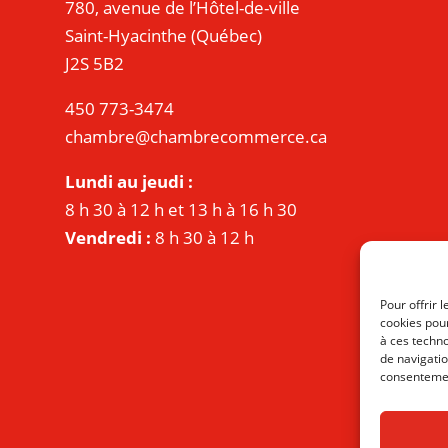
780, avenue de l’Hôtel-de-ville
Saint-Hyacinthe (Québec)
J2S 5B2
450 773-3474
chambre@chambrecommerce.ca
Lundi au jeudi :
8 h 30 à 12 h et 13 h à 16 h 30
Vendredi :
8 h 30 à 12 h
Pour offrir 
cookies pour
à ces techn
de navigatio
consentement