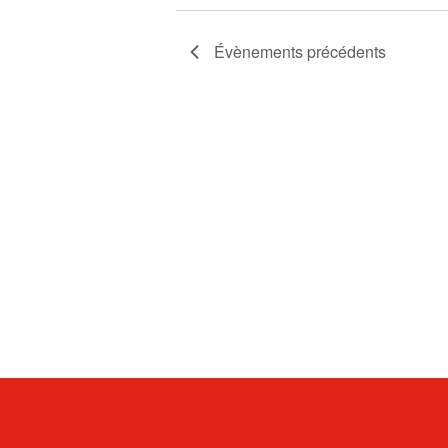
Évènements
précédents
10 septembre de 09:30 à
22:00
33e Tournoi de
golf
Le 33e Tournoi de golf
annuel de la Chambre de
commerce se tiendra le
jeudi 10 septembre 2026.
En savoir plus