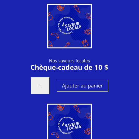
Nos saveurs locales
Chèque-cadeau de 10 $
quantité
Ajouter au panier
de
10
$
-
Nos
saveurs
locales