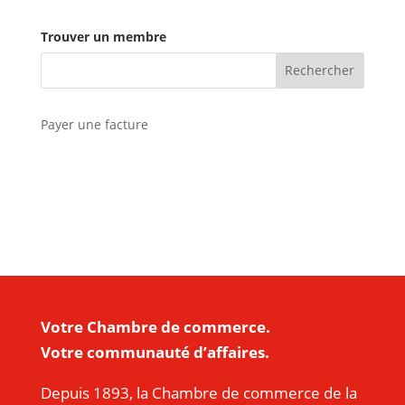
André Beauregard
Trouver un membre
Le maire de la Ville de Saint-Hyacinthe, M.
André Beauregard, vous invite à son
annuel Rendez-vous avec le Maire.
Payer une facture
En savoir plus
Votre Chambre de commerce.
Votre communauté d’affaires.
Depuis 1893, la Chambre de commerce de la