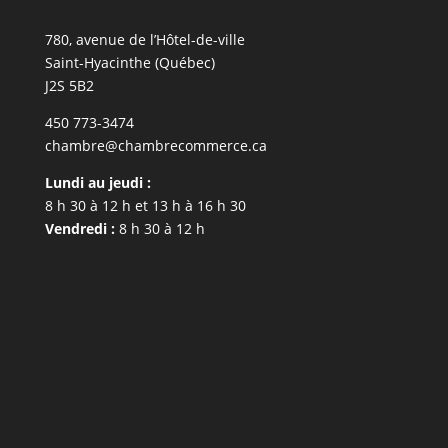
780, avenue de l’Hôtel-de-ville
Saint-Hyacinthe (Québec)
J2S 5B2
450 773-3474
chambre@chambrecommerce.ca
Lundi au jeudi :
8 h 30 à 12 h et 13 h à 16 h 30
Vendredi :
8 h 30 à 12 h