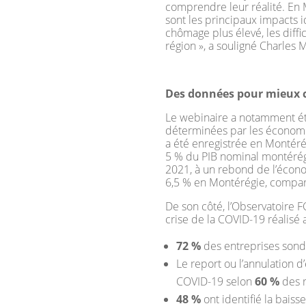
comprendre leur réalité. En 
sont les principaux impacts i
chômage plus élevé, les diff
région », a souligné Charles 
Des données pour mieux c
Le webinaire a notamment ét
déterminées par les économi
a été enregistrée en Montéré
5 % du PIB nominal montérégi
2021, à un rebond de l’écono
6,5 % en Montérégie, compa
De son côté, l’Observatoire 
crise de la COVID-19 réalisé 
72 %
des entreprises sondé
Le report ou l’annulation d
COVID-19 selon
60 %
des 
48 %
ont identifié la bais