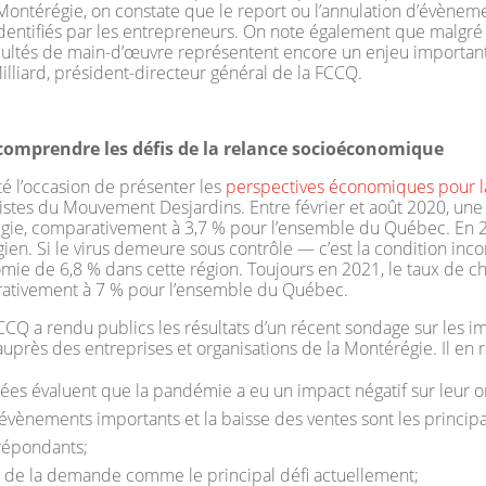
Montérégie, on constate que le report ou l’annulation d’évèneme
dentifiés par les entrepreneurs. On note également que malgré l
icultés de main-d’œuvre représentent encore un enjeu important
Milliard, président-directeur général de la FCCQ.
omprendre les défis de la relance socioéconomique
é l’occasion de présenter les
perspectives économiques pour l
stes du Mouvement Desjardins. Entre février et août 2020, une
gie, comparativement à 3,7 % pour l’ensemble du Québec. En 20
en. Si le virus demeure sous contrôle — c’est la condition inc
mie de 6,8 % dans cette région. Toujours en 2021, le taux de ch
rativement à 7 % pour l’ensemble du Québec.
FCCQ a rendu publics les résultats d’un récent sondage sur les
auprès des entreprises et organisations de la Montérégie. Il en
es évaluent que la pandémie a eu un impact négatif sur leur or
’évènements importants et la baisse des ventes sont les princip
répondants;
se de la demande comme le principal défi actuellement;