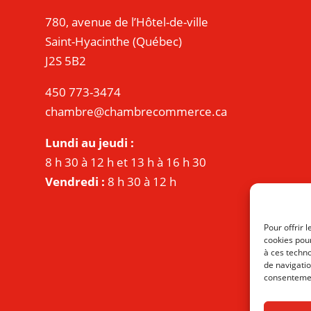
780, avenue de l’Hôtel-de-ville
Saint-Hyacinthe (Québec)
J2S 5B2
450 773-3474
chambre@chambrecommerce.ca
Lundi au jeudi :
8 h 30 à 12 h et 13 h à 16 h 30
Vendredi :
8 h 30 à 12 h
Pour offrir 
cookies pour
à ces techn
de navigatio
consentement