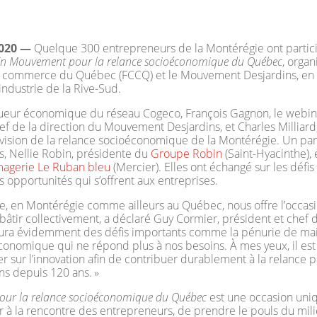
2020 —
Quelque 300 entrepreneurs de la Montérégie ont partic
n Mouvement pour la
relance socioéconomique du Québec
, orga
commerce du Québec (FCCQ) et le Mouvement Desjardins, en c
dustrie de la Rive-Sud.
ueur économique du réseau Cogeco, François Gagnon, le webi
ef de la direction du Mouvement Desjardins, et Charles Milliard
 vision de la relance socioéconomique de la Montérégie. Un pan
, Nellie Robin, présidente du
Groupe Robin
(Saint-Hyacinthe), 
magerie Le Ruban bleu
(Mercier). Elles ont échangé sur les défi
 opportunités qui s’offrent aux entreprises.
, en Montérégie comme ailleurs au Québec, nous offre l’occasi
âtir collectivement, a déclaré Guy Cormier, président et chef d
aura évidemment des défis importants comme la pénurie de mai
onomique qui ne répond plus à nos besoins. À mes yeux, il est
r sur l’innovation afin de contribuer durablement à la relanc
ns depuis 120 ans. »
ur la relance socioéconomique du Québec
est une occasion uniq
r à la rencontre des entrepreneurs, de prendre le pouls du mi