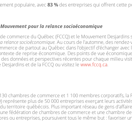
rtement populaire, avec
83 %
des entreprises qui offrent cette po
 Mouvement
pour la relance socioéconomique
de commerce du Québec (FCCQ) et le Mouvement Desjardins s’a
la relance socioéconomique.
Au cours de l’automne, des rendez-v
erce de partout au Québec dans l’objectif d’échanger avec les
 contexte de reprise économique. Des points de vue économiqu
r des données et perspectives récentes pour chaque milieu visit
 Desjardins et de la FCCQ ou visitez le
www.fccq.ca
.
 130 chambres de commerce et 1 100 membres corporatifs, la
eprésente plus de 50 000 entreprises exerçant leurs activités
du territoire québécois. Plus important réseau de gens d’affaire
is une fédération de chambres de commerce et une chambre de
res ou entreprises, poursuivent tous le même but : favoriser u