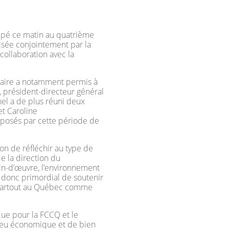
ipé ce matin au quatrième
nisée conjointement par la
ollaboration avec la
naire a notamment permis à
, président-directeur général
el a de plus réuni deux
et Caroline
s posés par cette période de
on de réfléchir au type de
e la direction du
n-d’œuvre, l’environnement
 donc primordial de soutenir
e partout au Québec comme
ue pour la FCCQ et le
lieu économique et de bien