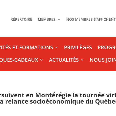
RÉPERTOIRE
MEMBRES
NOS MEMBRES S’AFFICHENT
VITÉS ET FORMATIONS
PRIVILÈGES
PROGR
QUES-CADEAUX
ACTUALITÉS
NOUS JOI
rsuivent en Montérégie la tournée v
la relance socioéconomique du Québe