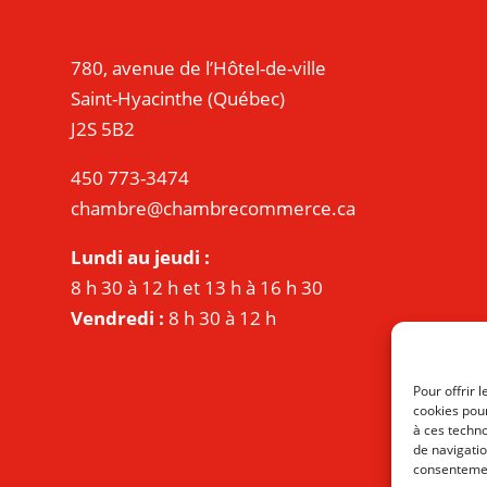
780, avenue de l’Hôtel-de-ville
Saint-Hyacinthe (Québec)
J2S 5B2
450 773-3474
chambre@chambrecommerce.ca
Lundi au jeudi :
8 h 30 à 12 h et 13 h à 16 h 30
Vendredi :
8 h 30 à 12 h
Pour offrir 
cookies pour
à ces techn
de navigatio
consentement