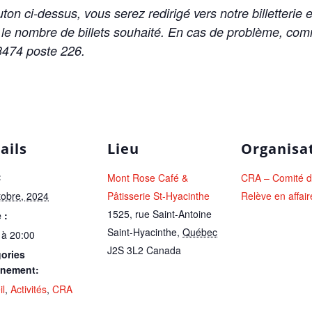
uton ci-dessus, vous serez redirigé vers notre billetterie 
 le nombre de billets souhaité. En cas de problème, c
3474 poste 226.
ails
Lieu
Organisa
:
Mont Rose Café &
CRA – Comité d
tobre, 2024
Pâtisserie St-Hyacinthe
Relève en affair
1525, rue Saint-Antoine
 :
Saint-Hyacinthe
,
Québec
 à 20:00
J2S 3L2
Canada
ories
ènement:
il
,
Activités
,
CRA