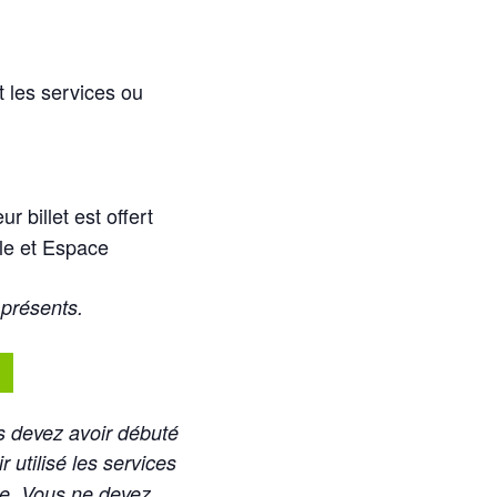
t les services ou
eur billet est offert
le et Espace
 présents.
s devez avoir débuté
ir utilisé les services
e. Vous ne devez