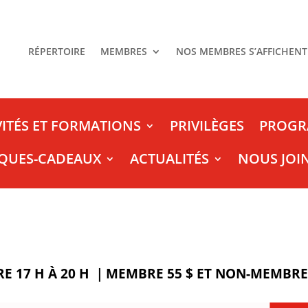
RÉPERTOIRE
MEMBRES
NOS MEMBRES S’AFFICHENT
VITÉS ET FORMATIONS
PRIVILÈGES
PROGR
QUES-CADEAUX
ACTUALITÉS
NOUS JOI
E 17 H À 20 H ｜MEMBRE 55 $ ET NON-MEMBRE 