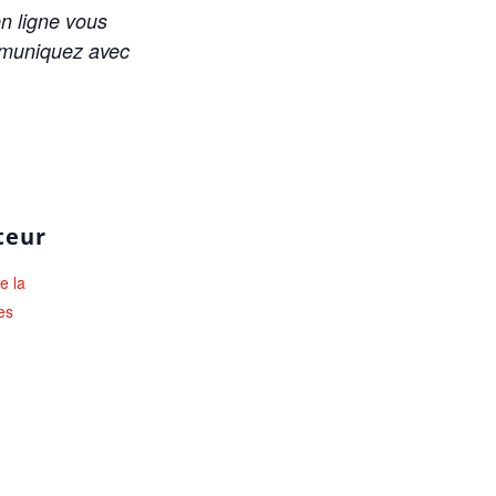
en ligne vous
ommuniquez avec
teur
e la
es