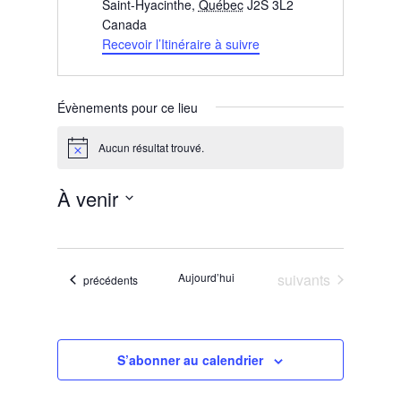
Saint-Hyacinthe
,
Québec
J2S 3L2
Canada
Recevoir l’Itinéraire à suivre
Évènements pour ce lieu
Aucun résultat trouvé.
Notice
À venir
Sélectionnez
une
date.
Évènements
Aujourd’hui
suivants
Évènements
précédents
S’abonner au calendrier