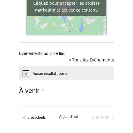
Cliquez pour accepter les cookies
marketing et activer ce contenu
Évènements pour ce lieu
« Tous les Évènements
Aucun résultat trouvé.
Notice
À venir
Sélectionnez
une
date.
Évènements
Aujourd’hui
suivants
Évènements
précédents