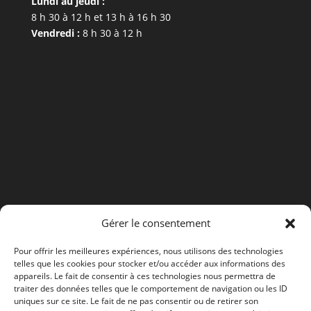
Lundi au jeudi :
8 h 30 à 12 h et 13 h à 16 h 30
Vendredi :
8 h 30 à 12 h
Gérer le consentement
Pour offrir les meilleures expériences, nous utilisons des technologies
telles que les cookies pour stocker et/ou accéder aux informations des
appareils. Le fait de consentir à ces technologies nous permettra de
traiter des données telles que le comportement de navigation ou les ID
uniques sur ce site. Le fait de ne pas consentir ou de retirer son